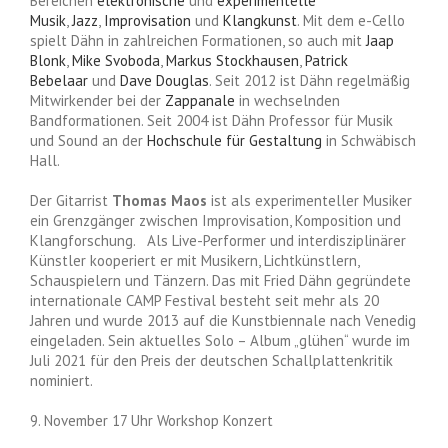
Bereichen
elektronische
und
experimentelle
Musik
,
Jazz
,
Improvisation
und
Klangkunst
. Mit dem e-Cello
spielt Dähn in zahlreichen Formationen, so auch mit
Jaap
Blonk
,
Mike Svoboda
,
Markus Stockhausen
,
Patrick
Bebelaar
und
Dave Douglas
. Seit 2012 ist Dähn regelmäßig
Mitwirkender bei der
Zappanale
in wechselnden
Bandformationen. Seit 2004 ist Dähn Professor für Musik
und Sound an der
Hochschule für Gestaltung
in Schwäbisch
Hall.
Der Gitarrist
Thomas Maos
ist als experimenteller Musiker
ein Grenzgänger zwischen Improvisation, Komposition und
Klangforschung. Als Live-Performer und interdisziplinärer
Künstler kooperiert er mit Musikern, Lichtkünstlern,
Schauspielern und Tänzern. Das mit Fried Dähn gegründete
internationale CAMP Festival besteht seit mehr als 20
Jahren und wurde 2013 auf die Kunstbiennale nach Venedig
eingeladen. Sein aktuelles Solo – Album „glühen“ wurde im
Juli 2021 für den Preis der deutschen Schallplattenkritik
nominiert.
9. November 17 Uhr Workshop Konzert