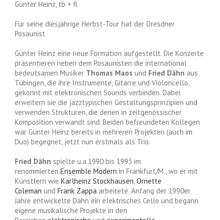
Günter Heinz, tb + fl
Für seine diesjährige Herbst-Tour hat der Dresdner
Posaunist
Günter Heinz eine neue Formation aufgestellt. Die Konzerte
präsentieren neben dem Posaunisten die international
bedeutsamen Musiker
Thomas Maos
und
Fried Dähn
aus
Tübingen, die ihre Instrumente, Gitarre und Violoncello,
gekonnt mit elektronischen Sounds verbinden. Dabei
erweitern sie die jazztypischen Gestaltungsprinzipien und
verwenden Strukturen, die denen in zeitgenössischer
Komposition verwandt sind. Beiden befreundeten Kollegen
war Günter Heinz bereits in mehreren Projekten (auch im
Duo) begegnet, jetzt nun erstmals als Trio.
Fried Dähn
spielte u.a.1990 bis 1993 im
renommierten
Ensemble Modern
in Frankfurt/M., wo er mit
Künstlern wie
Karlheinz Stockhausen
,
Ornette
Coleman
und
Frank Zappa
arbeitete. Anfang der 1990er
Jahre entwickelte Dähn ein elektrisches Cello und begann
eigene musikalische Projekte in den